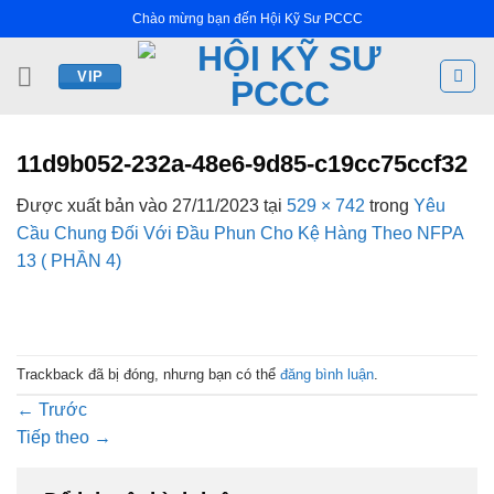
Bỏ
Chào mừng bạn đến Hội Kỹ Sư PCCC
qua
nội
VIP
dung
11d9b052-232a-48e6-9d85-c19cc75ccf32
Được xuất bản vào
27/11/2023
tại
529 × 742
trong
Yêu
Cầu Chung Đối Với Đầu Phun Cho Kệ Hàng Theo NFPA
13 ( PHẦN 4)
Trackback đã bị đóng, nhưng bạn có thể
đăng bình luận
.
←
Trước
Tiếp theo
→