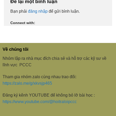
Để lại một bình luận
Bạn phải
đăng nhập
để gửi bình luận.
Connect with:
Về chúng tôi
Nhóm lập ra nhà mục đích chia sẻ và hỗ trợ các kỹ sư về
lĩnh vực PCCC
Tham gia nhóm zalo cùng nhau trao đổi:
https://zalo.me/g/xkvsjp465
Đăng ký kênh YOUTUBE để không bỏ lỡ bài học :
https://www.youtube.com/@hoitraloipccc