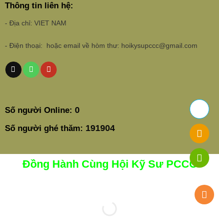
Thông tin liên hệ:
- Địa chỉ: VIET NAM
- Điện thoại: hoặc email về hòm thư: hoikysupccc@gmail.com
0
Số người Online:
191904
Số người ghé thăm:
Đồng Hành Cùng Hội Kỹ Sư PCCC