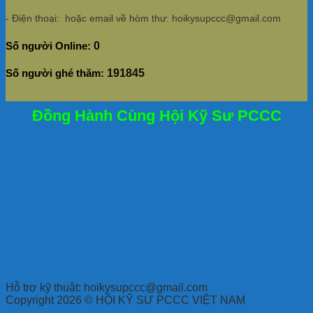
- Điện thoại: hoặc email về hòm thư: hoikysupccc@gmail.com
Số người Online:
0
Số người ghé thăm:
191845
Đồng Hành Cùng Hội Kỹ Sư PCCC
Hỗ trợ kỹ thuật: hoikysupccc@gmail.com
Copyright 2026 © HỘI KỸ SƯ PCCC VIỆT NAM