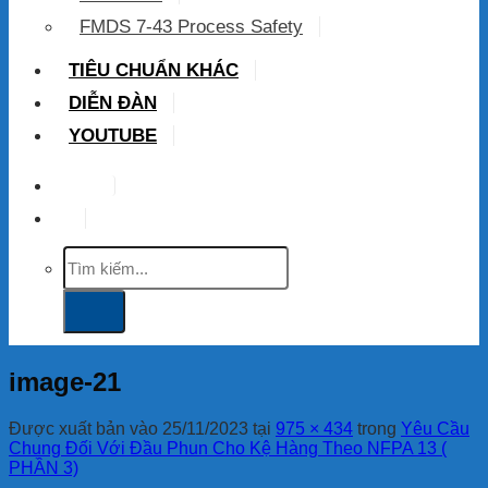
FMDS 7-43 Process Safety
TIÊU CHUẨN KHÁC
DIỄN ĐÀN
YOUTUBE
VIP
Tìm
kiếm:
image-21
Được xuất bản vào
25/11/2023
tại
975 × 434
trong
Yêu Cầu
Chung Đối Với Đầu Phun Cho Kệ Hàng Theo NFPA 13 (
PHẦN 3)