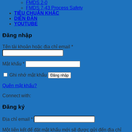
FMDS 2-0
FMDS 7-43 Process Safety
TIÊU CHUẨN KHÁC
DIỄN ĐÀN
YOUTUBE
Đăng nhập
Bắt
Tên tài khoản hoặc địa chỉ email
*
buộc
Bắt
Mật khẩu
*
buộc
Ghi nhớ mật khẩu
Đăng nhập
Quên mật khẩu?
Connect with:
Đăng ký
Bắt
Địa chỉ email
*
buộc
Một liên kết để đặt mật khẩu mới sẽ được gửi đến địa chỉ