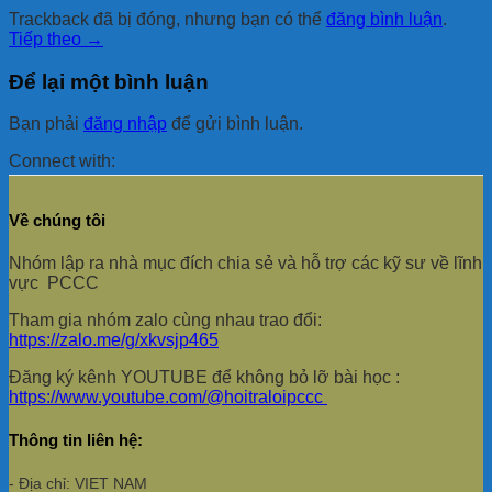
Trackback đã bị đóng, nhưng bạn có thể
đăng bình luận
.
Tiếp theo
→
Để lại một bình luận
Bạn phải
đăng nhập
để gửi bình luận.
Connect with:
Về chúng tôi
Nhóm lập ra nhà mục đích chia sẻ và hỗ trợ các kỹ sư về lĩnh
vực PCCC
Tham gia nhóm zalo cùng nhau trao đổi:
https://zalo.me/g/xkvsjp465
Đăng ký kênh YOUTUBE để không bỏ lỡ bài học :
https://www.youtube.com/@hoitraloipccc
Thông tin liên hệ:
- Địa chỉ: VIET NAM