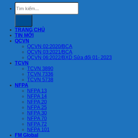
Tìm
kiếm:
TRANG CHỦ
TIN MỚI
QCVN
QCVN 02:2020/BCA
QCVN 03:2021/BCA
QCVN 06:2022/BXD Sửa đổi 01- 2023
TCVN
TCVN 3890
TCVN 7336
TCVN 5738
NFPA
NFPA 13
NFPA 14
NFPA 20
NFPA 25
NFPA 30
NFPA 70
NFPA 72
NFPA 101
FM Global