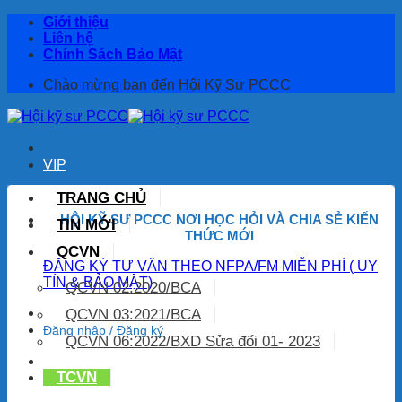
Bỏ
Giới thiệu
qua
Liên hệ
nội
Chính Sách Bảo Mật
dung
Chào mừng bạn đến Hội Kỹ Sư PCCC
VIP
TRANG CHỦ
HỘI KỸ SƯ PCCC NƠI HỌC HỎI
VÀ CHIA SẺ KIẾN
TIN MỚI
THỨC MỚI
QCVN
ĐĂNG KÝ TƯ VẤN THEO NFPA/FM MIỄN PHÍ ( UY
TÍN & BẢO MẬT)
QCVN 02:2020/BCA
QCVN 03:2021/BCA
Đăng nhập / Đăng ký
QCVN 06:2022/BXD Sửa đổi 01- 2023
TCVN