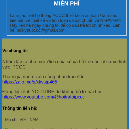
MIỄN PHÍ
Làm sao biết hệ thống PCCC thiết kế là an toàn? làm sao
biết bản vẽ thiết kế và tính toán đã đạt chuẩn về NFPA/FM?
Hãy liên hệ ngay chúng tôi để có câu trả lời chính xác. Liên
hệ: hoikysupccc@gmail.com
Về chúng tôi
Nhóm lập ra nhà mục đích chia sẻ và hỗ trợ các kỹ sư về lĩnh
vực PCCC
Tham gia nhóm zalo cùng nhau trao đổi:
https://zalo.me/g/xkvsjp465
Đăng ký kênh YOUTUBE để không bỏ lỡ bài học :
https://www.youtube.com/@hoitraloipccc
Thông tin liên hệ:
- Địa chỉ: VIET NAM