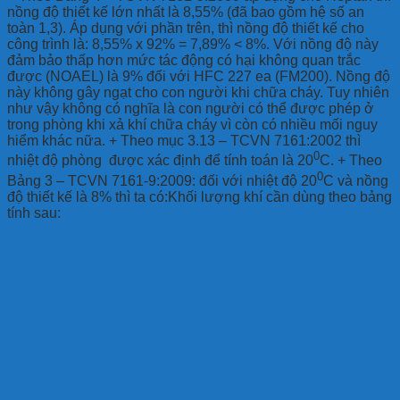
nồng độ thiết kế lớn nhất là 8,55% (đã bao gồm hệ số an
toàn 1,3). Áp dụng với phần trên, thì nồng độ thiết kế cho
công trình là: 8,55% x 92% = 7,89% < 8%. Với nồng độ này
đảm bảo thấp hơn mức tác động có hại không quan trắc
được (NOAEL) là 9% đối với HFC 227 ea (FM200). Nồng độ
này không gây ngạt cho con người khi chữa cháy. Tuy nhiên
như vậy không có nghĩa là con người có thể được phép ở
trong phòng khi xả khí chữa cháy vì còn có nhiều mối nguy
hiểm khác nữa. + Theo mục 3.13 – TCVN 7161:2002 thì
0
nhiệt độ phòng được xác định để tính toán là 20
C. + Theo
0
Bảng 3 – TCVN 7161-9:2009: đối với nhiệt độ 20
C và nồng
độ thiết kế là 8% thì ta có:Khối lượng khí cần dùng theo bảng
tính sau: