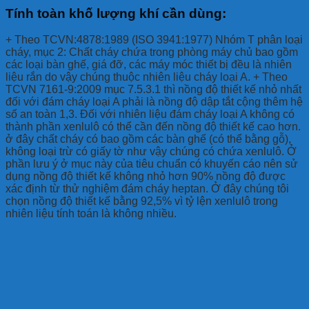
Tính toàn khố lượng khí cần dùng:
+ Theo TCVN:4878:1989 (ISO 3941:1977) Nhóm T phân loại
cháy, mục 2: Chất cháy chứa trong phòng máy chủ bao gồm
các loại bàn ghế, giá đỡ, các máy móc thiết bị đều là nhiên
liệu rắn do vậy chúng thuộc nhiên liệu cháy loại A. + Theo
TCVN 7161-9:2009 mục 7.5.3.1 thì nồng độ thiết kế nhỏ nhất
đối với đám cháy loại A phải là nồng độ dập tắt cộng thêm hệ
số an toàn 1,3. Đối với nhiên liệu đám cháy loại A không có
thành phần xenlulô có thể cần đến nồng độ thiết kế cao hơn.
ở đây chất cháy có bao gồm các bàn ghế (có thể bằng gỗ),
không loại trừ có giấy tờ như vậy chúng có chứa xenlulô. Ở
phần lưu ý ở mục này của tiêu chuẩn có khuyến cáo nên sử
dụng nồng độ thiết kế không nhỏ hơn 90% nồng độ được
xác định từ thử nghiệm đám cháy heptan. Ở đây chúng tôi
chọn nồng độ thiết kế bằng 92,5% vì tỷ lện xenlulô trong
nhiên liệu tính toán là không nhiều.