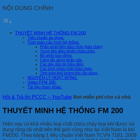
NỘI DUNG CHÍNH
THUYẾT MINH HỆ THỐNG FM 200
Tiêu chuẩn áp dụng.
Tính toán cấu hình hệ thống.
Phần phát hiện đám cháy (báo cháy)
Trung tâm điều khiển chữa cháy.
Bộ phận báo động.
Công tắc dừng khẩn cấp.
Các dây dẫn tín hiệu điện.
Các bình chứa chất chữa cháy.
Tính toàn khố lượng khí cần dùng:
NGUYÊN LÝ HOẠT ĐỘNG.
Video FFM 200.
Tài liệu tham khảo:
Hỏi & Trả lời PCCC – YouTube
Nơi miễn phí cho cả nhà
THUYẾT MINH HỆ THỐNG FM 200
Hiện nay có khá nhiều loại chất chữa cháy loại khí được sử
dụng rộng rãi nhất trên thế giới cũng như tại Việt Nam là khí
FM200. Theo bảng 1 tiêu chuẩn Việt Nam TCVN 7161: 2009