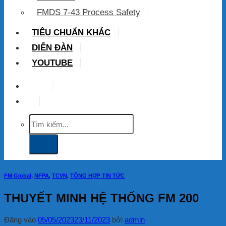
FMDS 7-43 Process Safety
TIÊU CHUẨN KHÁC
DIỄN ĐÀN
YOUTUBE
VIP
Tìm
kiếm:
FM Global
,
NFPA
,
TCVN
,
TỔNG HỢP TIN TỨC
THUYẾT MINH HỆ THỐNG FM 200
Đăng vào
05/05/2023
23/11/2023
bởi
admin