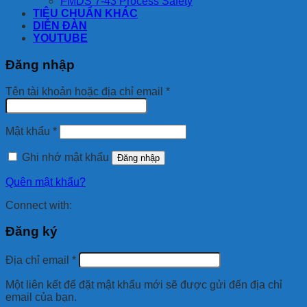
FMDS 7-43 Process Safety
TIÊU CHUẨN KHÁC
DIỄN ĐÀN
YOUTUBE
Đăng nhập
Bắt
Tên tài khoản hoặc địa chỉ email
*
buộc
Bắt
Mật khẩu
*
buộc
Ghi nhớ mật khẩu
Đăng nhập
Quên mật khẩu?
Connect with:
Đăng ký
Bắt
Địa chỉ email
*
buộc
Một liên kết để đặt mật khẩu mới sẽ được gửi đến địa chỉ
email của bạn.