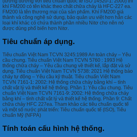
(tương đương với tiêu chuẩn quốc tế ISO 14520-1: 2000) thì
khí FM200 có tên khác theo chất chữa cháy là HFC-227 ea.
FM200 là tên thương mại của sản phẩm. Khí FM200 giá
thành và công nghệ sử dụng, bảo quản ưu việt hơn hẳn các
loại khí khác có chứa thành phần nhiều Nitơ cho nên nó
được dùng phổ biến hơn Nitơ.
Tiêu chuẩn áp dụng.
Tiêu chuẩn Việt Nam TCVN 3245:1989 An toàn cháy – Yêu
cầu chung. Tiêu chuẩn Việt Nam TCVN 5760 : 1993 Hệ
thống chữa cháy – Yêu cầu chung về thiết kế, lắp đặt và sử
dụng. Tiêu chuẩn Việt Nam TCVN 5738: 2021 Hệ thống báo
cháy tự động – Yêu cầu kỹ thuật. Tiêu chuẩn Việt Nam
TCVN 7161-1: 2002: Hệ thống chữa cháy bằng khí – tính
chất vật lý và thiết kế hệ thống. Phần 1: Yêu cầu chung. Tiêu
chuẩn Việt Nam TCVN 7161-9: 2002: Hệ thống chữa cháy
bằng khí – tính chất vật lý và thiết kế hệ thống. Phần 9: Chất
chữa cháy HFC 227ea. Tham khảo các tiêu chuẩn quốc tế
và một số nước phát triển: Tiêu chuẩn quốc tế (ISO), Tiêu
chuẩn Mỹ (NFPA)
Tính toán cấu hình hệ thống.