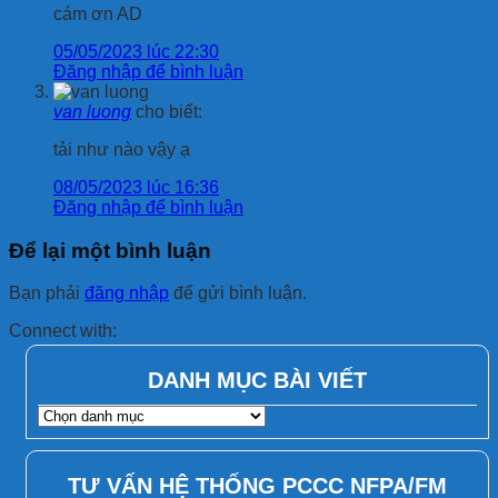
cám ơn AD
05/05/2023 lúc 22:30
Đăng nhập để bình luận
van luong
cho biết:
tải như nào vậy ạ
08/05/2023 lúc 16:36
Đăng nhập để bình luận
Để lại một bình luận
Bạn phải
đăng nhập
để gửi bình luận.
Connect with:
DANH MỤC BÀI VIẾT
DANH
MỤC
BÀI
VIẾT
TƯ VẤN HỆ THỐNG PCCC NFPA/FM