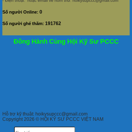
- Điện thoại: hoặc email về hòm thư: hoikysupccc@gmail.com
Số người Online:
0
Số người ghé thăm:
191762
Đồng Hành Cùng Hội Kỹ Sư PCCC
Hỗ trợ kỹ thuật: hoikysupccc@gmail.com
Copyright 2026 © HỘI KỸ SƯ PCCC VIỆT NAM
Tìm