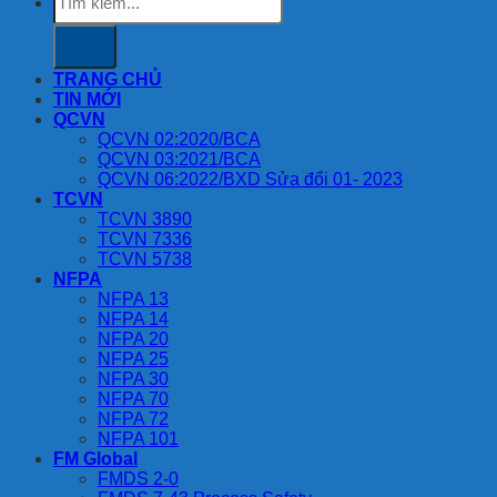
kiếm:
TRANG CHỦ
TIN MỚI
QCVN
QCVN 02:2020/BCA
QCVN 03:2021/BCA
QCVN 06:2022/BXD Sửa đổi 01- 2023
TCVN
TCVN 3890
TCVN 7336
TCVN 5738
NFPA
NFPA 13
NFPA 14
NFPA 20
NFPA 25
NFPA 30
NFPA 70
NFPA 72
NFPA 101
FM Global
FMDS 2-0