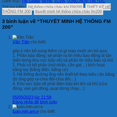
Danh mục:
FM Global
,
NFPA
,
TCVN
,
TỔNG HỢP TIN TỨC
Thẻ tìm kiếm:
Hệ thống chữa cháy khí FM200
,
THIẾT KẾ HỆ
THỐNG FM 200
,
thuyết minh hệ thống chữa cháy fm200
3 bình luận về “
THUYẾT MINH HỆ THỐNG FM
200
”
Vân Trần
cho biết:
góp ý nên bổ sung thêm có gì mạo muội xin bỏ qua:
1. Phần báo động: sẽ phân ra tín hiệu báo động di tản
(bên trong khu vực bảo vệ) và phần tín hiệu báo xả khí.
2. Phải có bộ phận (nút nhấn, cần gạt…) kích hoạt
bằng tay (bằng điện, bằng cơ)
3. Hệ thống đường ống nên thiết kế theo kiểu cân bằng
(từ ống góp ra-chia đôi-chia đôi…)
4. Khu vực bảo vệ phải đảm bảo kín khi xả khí (cửa
đóng, van gió đóng, quạt dừng chạy…)
05/05/2023 lúc 21:58
Đăng nhập để bình luận
tuan.mtn.am.e
cho biết: