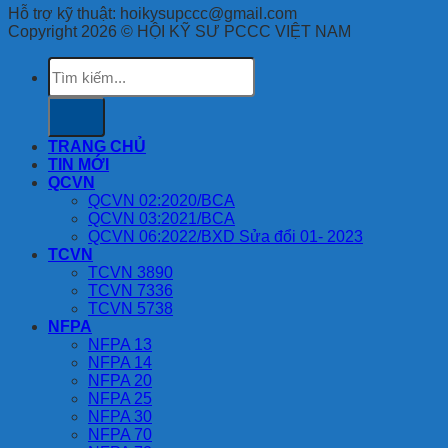
Hỗ trợ kỹ thuật: hoikysupccc@gmail.com
Copyright 2026 © HỘI KỸ SƯ PCCC VIỆT NAM
Tìm
kiếm:
TRANG CHỦ
TIN MỚI
QCVN
QCVN 02:2020/BCA
QCVN 03:2021/BCA
QCVN 06:2022/BXD Sửa đổi 01- 2023
TCVN
TCVN 3890
TCVN 7336
TCVN 5738
NFPA
NFPA 13
NFPA 14
NFPA 20
NFPA 25
NFPA 30
NFPA 70