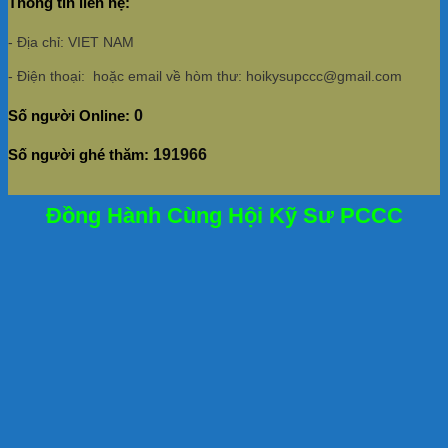
Thông tin liên hệ:
- Địa chỉ: VIET NAM
- Điện thoại: hoặc email về hòm thư: hoikysupccc@gmail.com
Số người Online:
0
Số người ghé thăm:
191966
Đồng Hành Cùng Hội Kỹ Sư PCCC