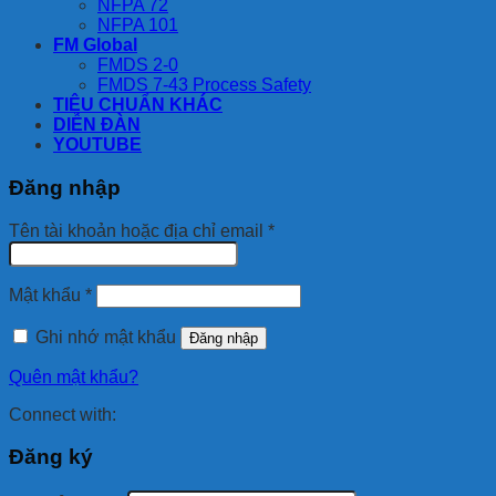
NFPA 72
NFPA 101
FM Global
FMDS 2-0
FMDS 7-43 Process Safety
TIÊU CHUẨN KHÁC
DIỄN ĐÀN
YOUTUBE
Đăng nhập
Bắt
Tên tài khoản hoặc địa chỉ email
*
buộc
Bắt
Mật khẩu
*
buộc
Ghi nhớ mật khẩu
Đăng nhập
Quên mật khẩu?
Connect with:
Đăng ký