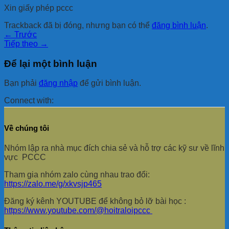
Xin giấy phép pccc
Trackback đã bị đóng, nhưng bạn có thể
đăng bình luận
.
←
Trước
Tiếp theo
→
Để lại một bình luận
Bạn phải
đăng nhập
để gửi bình luận.
Connect with:
Về chúng tôi
Nhóm lập ra nhà mục đích chia sẻ và hỗ trợ các kỹ sư về lĩnh
vực PCCC
Tham gia nhóm zalo cùng nhau trao đổi:
https://zalo.me/g/xkvsjp465
Đăng ký kênh YOUTUBE để không bỏ lỡ bài học :
https://www.youtube.com/@hoitraloipccc