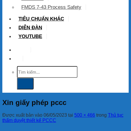
FMDS 7-43 Process Safety
TIÊU CHUẨN KHÁC
DIỄN ĐÀN
YOUTUBE
VIP
Tìm
kiếm:
Xin giấy phép pccc
Được xuất bản vào
06/05/2023
tại
500 × 466
trong
Thủ tục
thẩm duyệt thiết kế PCCC