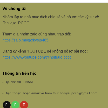
Về chúng tôi
Nhóm lập ra nhà mục đích chia sẻ và hỗ trợ các kỹ sư về
lĩnh vực PCCC
Tham gia nhóm zalo cùng nhau trao đổi:
https://zalo.me/g/xkvsjp465
Đăng ký kênh YOUTUBE để không bỏ lỡ bài học :
https://www.youtube.com/@hoitraloipccc
Thông tin liên hệ:
- Địa chỉ: VIET NAM
- Điện thoại: hoặc email về hòm thư: hoikysupccc@gmail.com