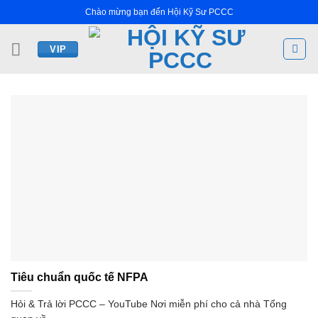
Bỏ
Chào mừng bạn đến Hội Kỹ Sư PCCC
qua
nội
VIP
dung
Tiêu chuẩn quốc tế NFPA
Hỏi & Trả lời PCCC – YouTube Nơi miễn phí cho cả nhà Tổng