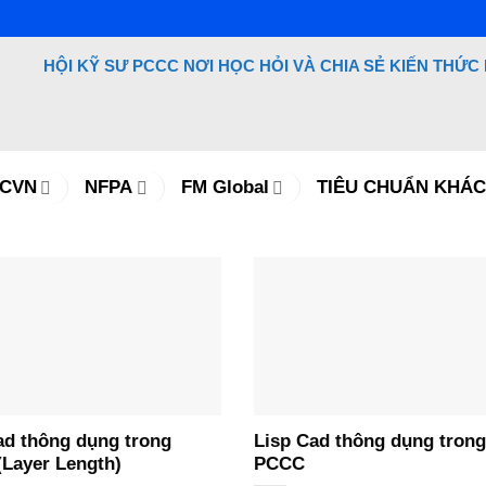
HỘI KỸ SƯ PCCC NƠI HỌC HỎI
VÀ CHIA SẺ KIẾN THỨC
TCVN
NFPA
FM Global
TIÊU CHUẨN KHÁC
ad thông dụng trong
Lisp Cad thông dụng trong
Layer Length)
PCCC