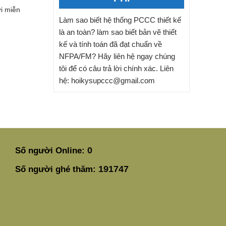
i miễn
Làm sao biết hệ thống PCCC thiết kế
là an toàn? làm sao biết bản vẽ thiết
kế và tính toán đã đạt chuẩn về
NFPA/FM? Hãy liên hệ ngay chúng
tôi để có câu trả lời chính xác. Liên
hệ: hoikysupccc@gmail.com
0
Số người Online:
191747
Số người ghé thăm: