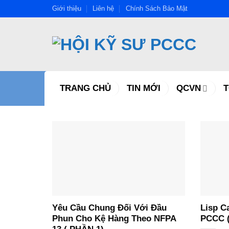
Bỏ
Giới thiệu
Liên hệ
Chính Sách Bảo Mật
qua
nội
dung
TRANG CHỦ
TIN MỚI
QCVN
Yêu Cầu Chung Đối Với Đầu
Lisp C
Phun Cho Kệ Hàng Theo NFPA
PCCC (