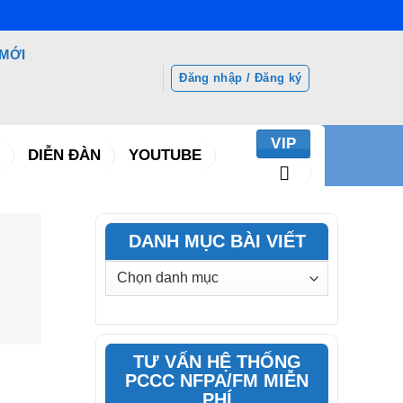
 MỚI
Đăng nhập / Đăng ký
VIP
DIỄN ĐÀN
YOUTUBE
DANH MỤC BÀI VIẾT
DANH
MỤC
BÀI
VIẾT
TƯ VẤN HỆ THỐNG
PCCC NFPA/FM MIỄN
PHÍ