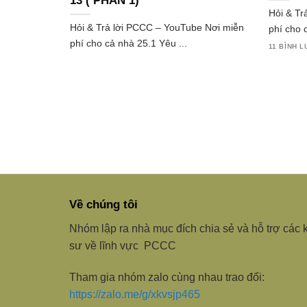
13 ( PHẦN 1)
Hỏi & Tr
Hỏi & Trả lời PCCC – YouTube Nơi miễn
phí cho 
phí cho cả nhà 25.1 Yêu ...
11 BÌNH L
Về chúng tôi
Nhóm lập ra nhà mục đích chia sẻ và hỗ trợ các 
sư về lĩnh vực PCCC
Tham gia nhóm zalo cùng nhau trao đổi:
https://zalo.me/g/xkvsjp465