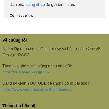
Bạn phải
đăng nhập
để gửi bình luận.
Connect with:
Về chúng tôi
Nhóm lập ra nhà mục đích chia sẻ và hỗ trợ các kỹ sư về
lĩnh vực PCCC
Tham gia nhóm zalo cùng nhau trao đổi:
https://zalo.me/g/xkvsjp465
Đăng ký kênh YOUTUBE để không bỏ lỡ bài học :
https://www.youtube.com/@hoitraloipccc
Thông tin liên hệ: