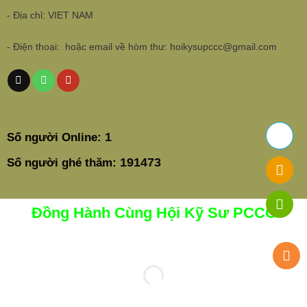
- Địa chỉ: VIET NAM
- Điện thoại: hoặc email về hòm thư: hoikysupccc@gmail.com
1
Số người Online:
191473
Số người ghé thăm:
Đồng Hành Cùng Hội Kỹ Sư PCCC