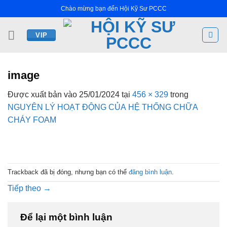
Bỏ
Chào mừng bạn đến Hội Kỹ Sư PCCC
qua
nội
VIP
dung
image
Được xuất bản vào
25/01/2024
tại
456 × 329
trong
NGUYÊN LÝ HOẠT ĐỘNG CỦA HỆ THỐNG CHỮA
CHÁY FOAM
Trackback đã bị đóng, nhưng bạn có thể
đăng bình luận
.
Tiếp theo
→
Để lại một bình luận