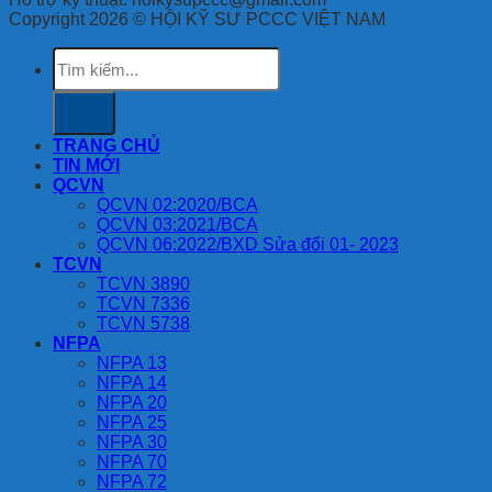
Copyright 2026 © HỘI KỸ SƯ PCCC VIỆT NAM
Tìm
kiếm:
TRANG CHỦ
TIN MỚI
QCVN
QCVN 02:2020/BCA
QCVN 03:2021/BCA
QCVN 06:2022/BXD Sửa đổi 01- 2023
TCVN
TCVN 3890
TCVN 7336
TCVN 5738
NFPA
NFPA 13
NFPA 14
NFPA 20
NFPA 25
NFPA 30
NFPA 70
NFPA 72