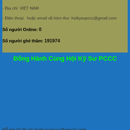
- Địa chỉ: VIET NAM
- Điện thoại: hoặc email về hòm thư: hoikysupccc@gmail.com
Số người Online:
0
Số người ghé thăm:
191974
Đồng Hành Cùng Hội Kỹ Sư PCCC
Hỗ trợ kỹ thuật: hoikysupccc@gmail.com