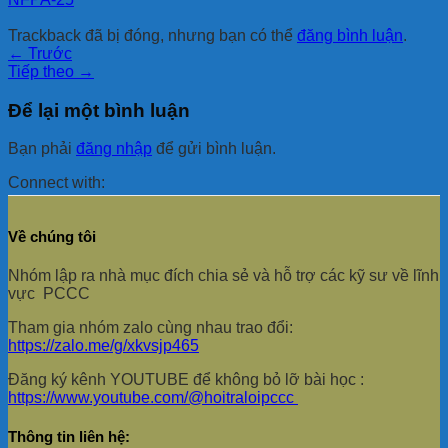
Trackback đã bị đóng, nhưng bạn có thể
đăng bình luận
.
←
Trước
Tiếp theo
→
Để lại một bình luận
Bạn phải
đăng nhập
để gửi bình luận.
Connect with:
Về chúng tôi
Nhóm lập ra nhà mục đích chia sẻ và hỗ trợ các kỹ sư về lĩnh
vực PCCC
Tham gia nhóm zalo cùng nhau trao đổi:
https://zalo.me/g/xkvsjp465
Đăng ký kênh YOUTUBE để không bỏ lỡ bài học :
https://www.youtube.com/@hoitraloipccc
Thông tin liên hệ: