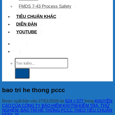
FMDS 7-43 Process Safety
TIÊU CHUẨN KHÁC
DIỄN ĐÀN
YOUTUBE
VIP
Tìm
kiếm:
bao tri he thong pccc
Được xuất bản vào
27/01/2026
tại
624 × 577
trong
KHUYẾN
CÁO CỦA CÔNG TY BẢO HIỂM KHI ITM-KIỂM TRA, THỬ
NGHIỆM, BẢO TRÌ HỆ THỐNG PCCC THEO TIÊU CHUẨN
NFPA-25