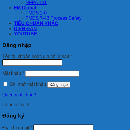
NFPA 101
FM Global
FMDS 2-0
FMDS 7-43 Process Safety
TIÊU CHUẨN KHÁC
DIỄN ĐÀN
YOUTUBE
Đăng nhập
Bắt
Tên tài khoản hoặc địa chỉ email
*
buộc
Bắt
Mật khẩu
*
buộc
Ghi nhớ mật khẩu
Đăng nhập
Quên mật khẩu?
Connect with:
Đăng ký
Bắt
Địa chỉ email
*