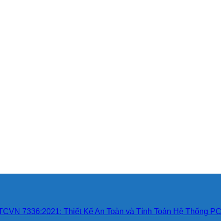
TCVN 7336:2021: Thiết Kế An Toàn và Tính Toán Hệ Thống 