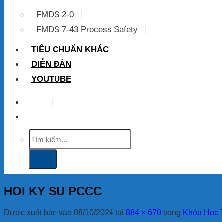
FMDS 2-0
FMDS 7-43 Process Safety
TIÊU CHUẨN KHÁC
DIỄN ĐÀN
YOUTUBE
VIP
Tìm
kiếm:
HOI KY SU PCCC
Được xuất bản vào
08/10/2024
tại
884 × 670
trong
Khóa Học 