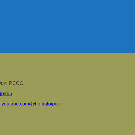
nh vực PCCC
sjp465
w.youtube.com/@hoitraloipccc