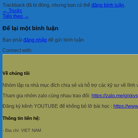
Trackback đã bị đóng, nhưng bạn có thể
đăng bình luận
.
←
Trước
Tiếp theo
→
Để lại một bình luận
Bạn phải
đăng nhập
để gửi bình luận.
Connect with:
Về chúng tôi
Nhóm lập ra nhà mục đích chia sẻ và hỗ trợ các kỹ sư về lĩ
Tham gia nhóm zalo cùng nhau trao đổi:
https://zalo.me/g/xkv
Đăng ký kênh YOUTUBE để không bỏ lỡ bài học :
https://ww
Thông tin liên hệ:
- Địa chỉ: VIET NAM