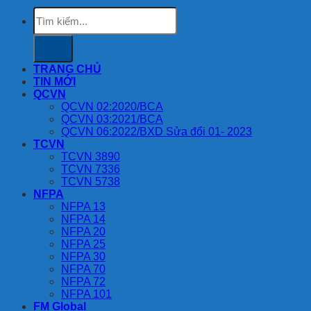
Tìm
kiếm:
TRANG CHỦ
TIN MỚI
QCVN
QCVN 02:2020/BCA
QCVN 03:2021/BCA
QCVN 06:2022/BXD Sửa đổi 01- 2023
TCVN
TCVN 3890
TCVN 7336
TCVN 5738
NFPA
NFPA 13
NFPA 14
NFPA 20
NFPA 25
NFPA 30
NFPA 70
NFPA 72
NFPA 101
FM Global