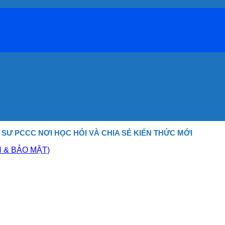
Ỹ SƯ PCCC NƠI HỌC HỎI
VÀ CHIA SẺ KIẾN THỨC MỚI
N & BẢO MẬT)