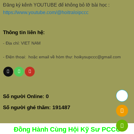
Đăng ký kênh YOUTUBE để không bỏ lỡ bài học :
https://www.youtube.com/@hoitraloipccc
Thông tin liên hệ:
- Địa chỉ: VIET NAM
- Điện thoại: hoặc email về hòm thư: hoikysupccc@gmail.com
0
Số người Online:
191487
Số người ghé thăm:
Đồng Hành Cùng Hội Kỹ Sư PCCC