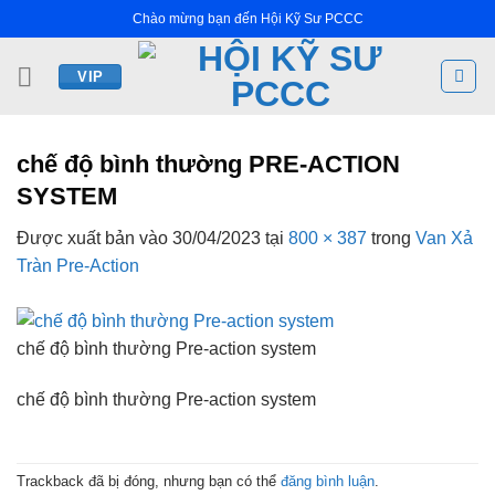
Bỏ
Chào mừng bạn đến Hội Kỹ Sư PCCC
qua
nội
VIP
dung
chế độ bình thường PRE-ACTION
SYSTEM
Được xuất bản vào
30/04/2023
tại
800 × 387
trong
Van Xả
Tràn Pre-Action
chế độ bình thường Pre-action system
chế độ bình thường Pre-action system
Trackback đã bị đóng, nhưng bạn có thể
đăng bình luận
.