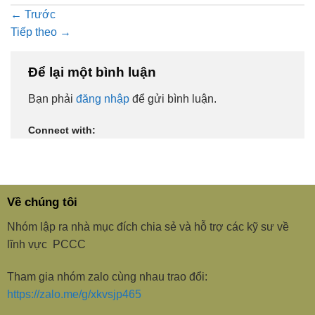
←
Trước
Tiếp theo
→
Để lại một bình luận
Bạn phải
đăng nhập
để gửi bình luận.
Connect with:
Về chúng tôi
Nhóm lập ra nhà mục đích chia sẻ và hỗ trợ các kỹ sư về
lĩnh vực PCCC
Tham gia nhóm zalo cùng nhau trao đổi:
https://zalo.me/g/xkvsjp465