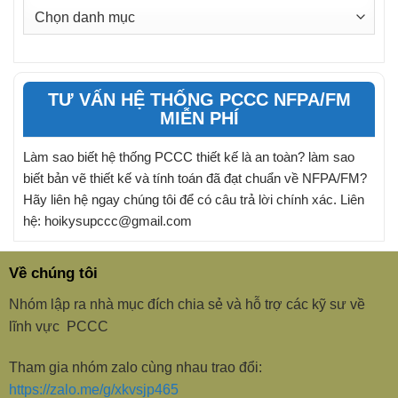
DANH
MỤC
BÀI
VIẾT
TƯ VẤN HỆ THỐNG PCCC NFPA/FM
MIỄN PHÍ
Làm sao biết hệ thống PCCC thiết kế là an toàn? làm sao
biết bản vẽ thiết kế và tính toán đã đạt chuẩn về NFPA/FM?
Hãy liên hệ ngay chúng tôi để có câu trả lời chính xác. Liên
hệ: hoikysupccc@gmail.com
Về chúng tôi
Nhóm lập ra nhà mục đích chia sẻ và hỗ trợ các kỹ sư về
lĩnh vực PCCC
Tham gia nhóm zalo cùng nhau trao đổi:
https://zalo.me/g/xkvsjp465