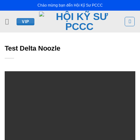
Bỏ
Chào mừng bạn đến Hội Kỹ Sư PCCC
qua
nội
VIP
dung
Test Delta Noozle