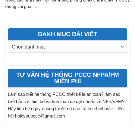
Trong các nhà máy FDI, hệ thống phòng cháy chữa cháy (PCCC)
không chỉ phải ...
DANH MỤC BÀI VIẾT
DANH
MỤC
BÀI
VIẾT
TƯ VẤN HỆ THỐNG PCCC NFPA/FM
MIỄN PHÍ
Làm sao biết hệ thống PCCC thiết kế là an toàn? làm sao
biết bản vẽ thiết kế và tính toán đã đạt chuẩn về NFPA/FM?
Hãy liên hệ ngay chúng tôi để có câu trả lời chính xác. Liên
hệ: hoikysupccc@gmail.com