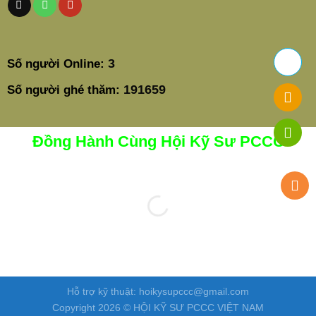
3
Số người Online:
191659
Số người ghé thăm:
Đồng Hành Cùng Hội Kỹ Sư PCCC
Hỗ trợ kỹ thuật: hoikysupccc@gmail.com
Copyright 2026 © HỘI KỸ SƯ PCCC VIỆT NAM