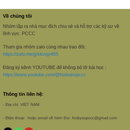
Về chúng tôi
Nhóm lập ra nhà mục đích chia sẻ và hỗ trợ các kỹ sư về
lĩnh vực PCCC
Tham gia nhóm zalo cùng nhau trao đổi:
https://zalo.me/g/xkvsjp465
Đăng ký kênh YOUTUBE để không bỏ lỡ bài học :
https://www.youtube.com/@hoitraloipccc
Thông tin liên hệ:
- Địa chỉ: VIET NAM
- Điện thoại: hoặc email về hòm thư: hoikysupccc@gmail.com