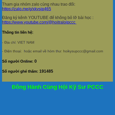
Tham gia nhóm zalo cùng nhau trao đổi:
https://zalo.me/g/xkvsjp465
Đăng ký kênh YOUTUBE để không bỏ lỡ bài học :
https://www.youtube.com/@hoitraloipccc
Thông tin liên hệ:
- Địa chỉ: VIET NAM
- Điện thoại: hoặc email về hòm thư: hoikysupccc@gmail.com
Số người Online:
0
Số người ghé thăm:
191485
Đồng Hành Cùng Hội Kỹ Sư PCCC