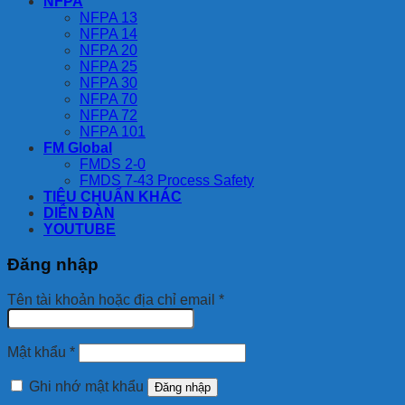
NFPA
NFPA 13
NFPA 14
NFPA 20
NFPA 25
NFPA 30
NFPA 70
NFPA 72
NFPA 101
FM Global
FMDS 2-0
FMDS 7-43 Process Safety
TIÊU CHUẨN KHÁC
DIỄN ĐÀN
YOUTUBE
Đăng nhập
Bắt
Tên tài khoản hoặc địa chỉ email
*
buộc
Bắt
Mật khẩu
*
buộc
Ghi nhớ mật khẩu
Đăng nhập