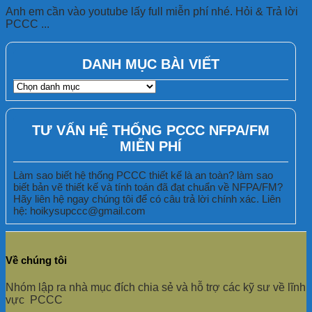
Anh em cần vào youtube lấy full miễn phí nhé. Hỏi & Trả lời
PCCC ...
DANH MỤC BÀI VIẾT
DANH
MỤC
BÀI
VIẾT
TƯ VẤN HỆ THỐNG PCCC NFPA/FM
MIỄN PHÍ
Làm sao biết hệ thống PCCC thiết kế là an toàn? làm sao
biết bản vẽ thiết kế và tính toán đã đạt chuẩn về NFPA/FM?
Hãy liên hệ ngay chúng tôi để có câu trả lời chính xác. Liên
hệ: hoikysupccc@gmail.com
Về chúng tôi
Nhóm lập ra nhà mục đích chia sẻ và hỗ trợ các kỹ sư về lĩnh
vực PCCC