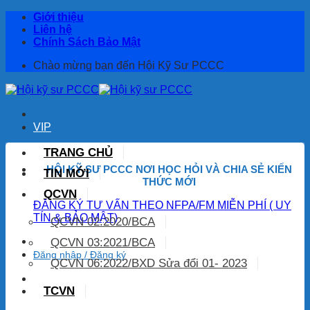
Bỏ
Giới thiệu
qua
Liên hệ
nội
Chính Sách Bảo Mật
dung
Chào mừng bạn đến Hội Kỹ Sư PCCC
VIP
TRANG CHỦ
HỘI KỸ SƯ PCCC NƠI HỌC HỎI
VÀ CHIA SẺ KIẾN
TIN MỚI
THỨC MỚI
QCVN
ĐĂNG KÝ TƯ VẤN THEO NFPA/FM MIỄN PHÍ ( UY
TÍN & BẢO MẬT)
QCVN 02:2020/BCA
QCVN 03:2021/BCA
Đăng nhập / Đăng ký
QCVN 06:2022/BXD Sửa đổi 01- 2023
TCVN