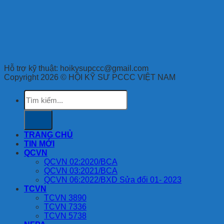
Hỗ trợ kỹ thuật: hoikysupccc@gmail.com
Copyright 2026 © HỘI KỸ SƯ PCCC VIỆT NAM
Tìm
kiếm:
TRANG CHỦ
TIN MỚI
QCVN
QCVN 02:2020/BCA
QCVN 03:2021/BCA
QCVN 06:2022/BXD Sửa đổi 01- 2023
TCVN
TCVN 3890
TCVN 7336
TCVN 5738