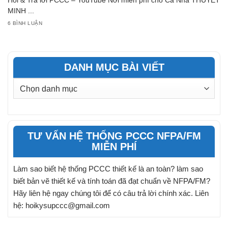
Hỏi & Trả lời PCCC – YouTube Nơi miễn phí cho Cả Nhà THUYẾT
MINH ...
6 BÌNH LUẬN
DANH MỤC BÀI VIẾT
DANH
MỤC
BÀI
VIẾT
TƯ VẤN HỆ THỐNG PCCC NFPA/FM
MIỄN PHÍ
Làm sao biết hệ thống PCCC thiết kế là an toàn? làm sao
biết bản vẽ thiết kế và tính toán đã đạt chuẩn về NFPA/FM?
Hãy liên hệ ngay chúng tôi để có câu trả lời chính xác. Liên
hệ: hoikysupccc@gmail.com