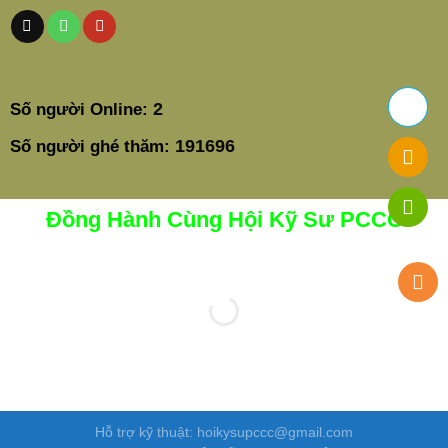
2
Số người Online:
191696
Số người ghé thăm:
Đồng Hành Cùng Hội Kỹ Sư PCCC
Hỗ trợ kỹ thuật: hoikysupccc@gmail.com