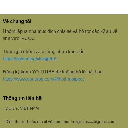
Về chúng tôi
Nhóm lập ra nhà mục đích chia sẻ và hỗ trợ các kỹ sư về
lĩnh vực PCCC
Tham gia nhóm zalo cùng nhau trao đổi:
https://zalo.me/g/xkvsjp465
Đăng ký kênh YOUTUBE để không bỏ lỡ bài học :
https://www.youtube.com/@hoitraloipccc
Thông tin liên hệ:
- Địa chỉ: VIET NAM
- Điện thoại: hoặc email về hòm thư: hoikysupccc@gmail.com