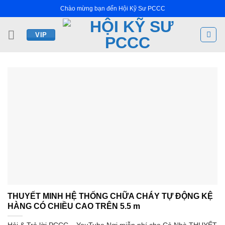
Bỏ
Chào mừng bạn đến Hội Kỹ Sư PCCC
qua
nội
VIP
dung
THUYẾT MINH HỆ THỐNG CHỮA CHÁY TỰ ĐỘNG KỆ
HÀNG CÓ CHIỀU CAO TRÊN 5.5 m