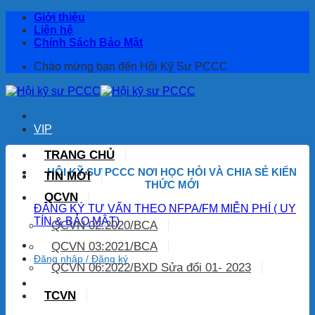
Bỏ
Giới thiệu
qua
Liên hệ
nội
Chính Sách Bảo Mật
dung
Chào mừng bạn đến Hội Kỹ Sư PCCC
VIP
TRANG CHỦ
HỘI KỸ SƯ PCCC NƠI HỌC HỎI
VÀ CHIA SẺ KIẾN
TIN MỚI
THỨC MỚI
QCVN
ĐĂNG KÝ TƯ VẤN THEO NFPA/FM MIỄN PHÍ ( UY
TÍN & BẢO MẬT)
QCVN 02:2020/BCA
QCVN 03:2021/BCA
Đăng nhập / Đăng ký
QCVN 06:2022/BXD Sửa đổi 01- 2023
TCVN