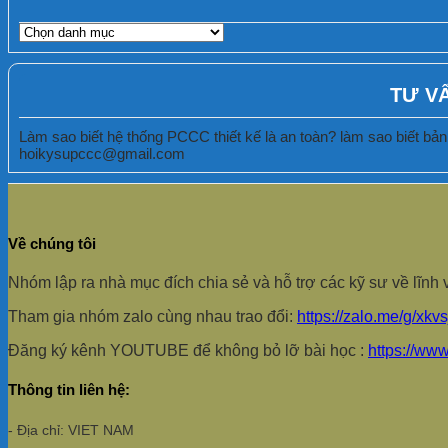
DANH
MỤC
BÀI
VIẾT
TƯ V
Làm sao biết hệ thống PCCC thiết kế là an toàn? làm sao biết bản 
hoikysupccc@gmail.com
Về chúng tôi
Nhóm lập ra nhà mục đích chia sẻ và hỗ trợ các kỹ sư về lĩ
Tham gia nhóm zalo cùng nhau trao đổi:
https://zalo.me/g/xkv
Đăng ký kênh YOUTUBE để không bỏ lỡ bài học :
https://ww
Thông tin liên hệ:
- Địa chỉ: VIET NAM