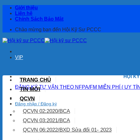
Bỏ
Giới thiệu
qua
Liên hệ
nội
Chính Sách Bảo Mật
dung
Chào mừng bạn đến Hội Kỹ Sư PCCC
VIP
HỘI K
TRANG CHỦ
ĐĂNG KÝ TƯ VẤN THEO NFPA/FM MIỄN PHÍ ( UY TÍ
TIN MỚI
QCVN
Đăng nhập / Đăng ký
QCVN 02:2020/BCA
QCVN 03:2021/BCA
QCVN 06:2022/BXD Sửa đổi 01- 2023