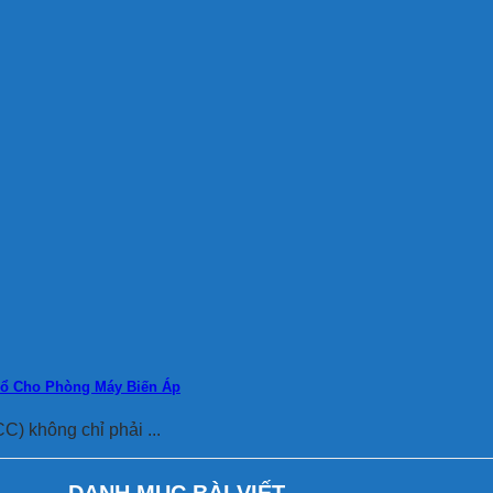
Nổ Cho Phòng Máy Biến Áp
) không chỉ phải ...
DANH MỤC BÀI VIẾT