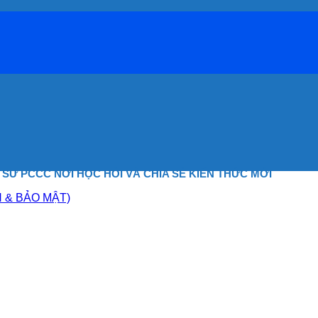
Ỹ SƯ PCCC NƠI HỌC HỎI
VÀ CHIA SẺ KIẾN THỨC MỚI
N & BẢO MẬT)