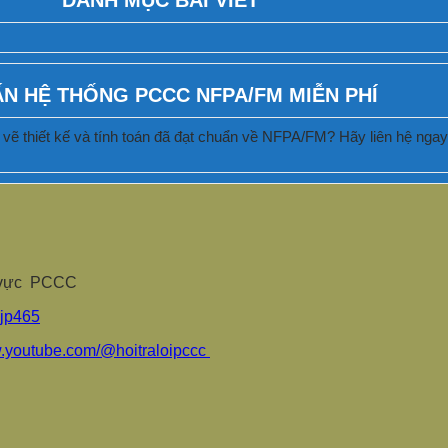
ẤN HỆ THỐNG PCCC NFPA/FM MIỄN PHÍ
vẽ thiết kế và tính toán đã đạt chuẩn về NFPA/FM? Hãy liên hệ ngay c
nh vực PCCC
sjp465
w.youtube.com/@hoitraloipccc