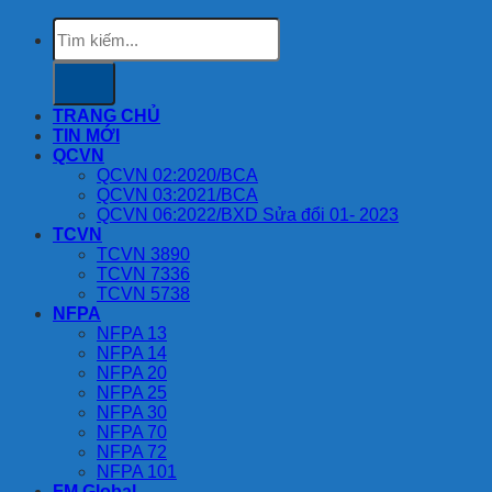
Tìm
kiếm:
TRANG CHỦ
TIN MỚI
QCVN
QCVN 02:2020/BCA
QCVN 03:2021/BCA
QCVN 06:2022/BXD Sửa đổi 01- 2023
TCVN
TCVN 3890
TCVN 7336
TCVN 5738
NFPA
NFPA 13
NFPA 14
NFPA 20
NFPA 25
NFPA 30
NFPA 70
NFPA 72
NFPA 101
FM Global