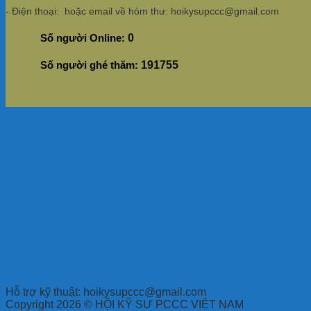
- Điện thoại: hoặc email về hòm thư: hoikysupccc@gmail.com
Số người Online:
0
Số người ghé thăm:
191755
Hỗ trợ kỹ thuật: hoikysupccc@gmail.com
Copyright 2026 © HỘI KỸ SƯ PCCC VIỆT NAM