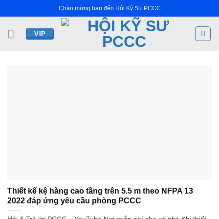
Bỏ
Chào mừng bạn đến Hội Kỹ Sư PCCC
qua
nội
VIP
dung
Thiết kế kệ hàng cao tầng trên 5.5 m theo NFPA 13
2022 đáp ứng yêu cầu phòng PCCC