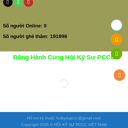
0
Số người Online:
191996
Số người ghé thăm:
Đồng Hành Cùng Hội Kỹ Sư PCCC
Hỗ trợ kỹ thuật: hoikysupccc@gmail.com
Copyright 2026 © HỘI KỸ SƯ PCCC VIỆT NAM