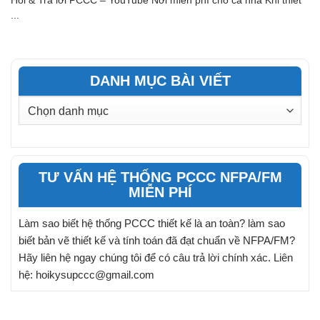
Hỏi & Trả lời PCCC – YouTube Nơi miễn phí cho cả nhà Khi thiết
...
DANH MỤC BÀI VIẾT
DANH
MỤC
BÀI
VIẾT
TƯ VẤN HỆ THỐNG PCCC NFPA/FM
MIỄN PHÍ
Làm sao biết hệ thống PCCC thiết kế là an toàn? làm sao
biết bản vẽ thiết kế và tính toán đã đạt chuẩn về NFPA/FM?
Hãy liên hệ ngay chúng tôi để có câu trả lời chính xác. Liên
hệ: hoikysupccc@gmail.com