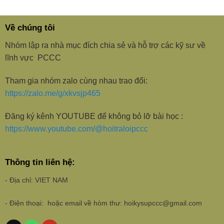
Về chúng tôi
Nhóm lập ra nhà mục đích chia sẻ và hỗ trợ các kỹ sư về
lĩnh vực PCCC
Tham gia nhóm zalo cùng nhau trao đổi:
https://zalo.me/g/xkvsjp465
Đăng ký kênh YOUTUBE để không bỏ lỡ bài học :
https://www.youtube.com/@hoitraloipccc
Thông tin liên hệ:
- Địa chỉ: VIET NAM
- Điện thoại: hoặc email về hòm thư: hoikysupccc@gmail.com