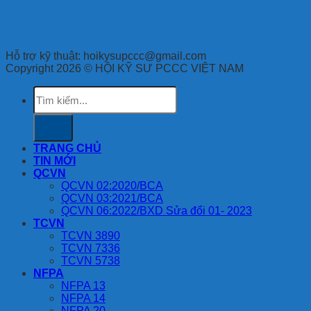
Hỗ trợ kỹ thuật: hoikysupccc@gmail.com
Copyright 2026 © HỘI KỸ SƯ PCCC VIỆT NAM
Tìm
kiếm:
TRANG CHỦ
TIN MỚI
QCVN
QCVN 02:2020/BCA
QCVN 03:2021/BCA
QCVN 06:2022/BXD Sửa đổi 01- 2023
TCVN
TCVN 3890
TCVN 7336
TCVN 5738
NFPA
NFPA 13
NFPA 14
NFPA 20