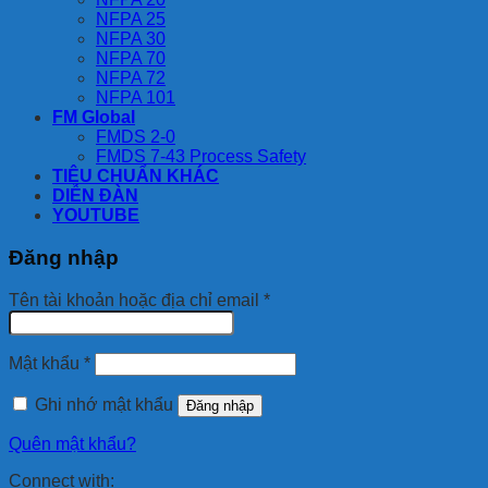
NFPA 25
NFPA 30
NFPA 70
NFPA 72
NFPA 101
FM Global
FMDS 2-0
FMDS 7-43 Process Safety
TIÊU CHUẨN KHÁC
DIỄN ĐÀN
YOUTUBE
Đăng nhập
Bắt
Tên tài khoản hoặc địa chỉ email
*
buộc
Bắt
Mật khẩu
*
buộc
Ghi nhớ mật khẩu
Đăng nhập
Quên mật khẩu?
Connect with: