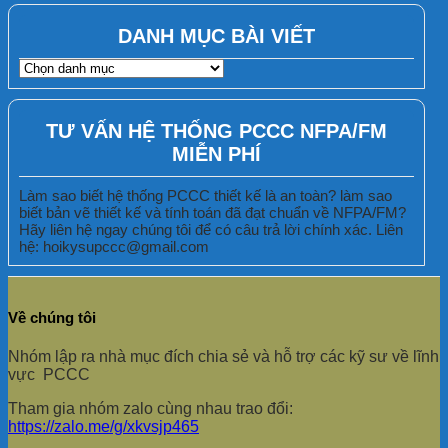
DANH MỤC BÀI VIẾT
DANH
MỤC
BÀI
VIẾT
TƯ VẤN HỆ THỐNG PCCC NFPA/FM
MIỄN PHÍ
Làm sao biết hệ thống PCCC thiết kế là an toàn? làm sao
biết bản vẽ thiết kế và tính toán đã đạt chuẩn về NFPA/FM?
Hãy liên hệ ngay chúng tôi để có câu trả lời chính xác. Liên
hệ: hoikysupccc@gmail.com
Về chúng tôi
Nhóm lập ra nhà mục đích chia sẻ và hỗ trợ các kỹ sư về lĩnh
vực PCCC
Tham gia nhóm zalo cùng nhau trao đổi:
https://zalo.me/g/xkvsjp465