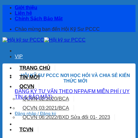
Bỏ
Giới thiệu
qua
Liên hệ
nội
Chính Sách Bảo Mật
dung
Chào mừng bạn đến Hội Kỹ Sư PCCC
VIP
TRANG CHỦ
HỘI KỸ SƯ PCCC NƠI HỌC HỎI
VÀ CHIA SẺ KIẾN
TIN MỚI
THỨC MỚI
QCVN
ĐĂNG KÝ TƯ VẤN THEO NFPA/FM MIỄN PHÍ ( UY
TÍN & BẢO MẬT)
QCVN 02:2020/BCA
QCVN 03:2021/BCA
Đăng nhập / Đăng ký
QCVN 06:2022/BXD Sửa đổi 01- 2023
TCVN