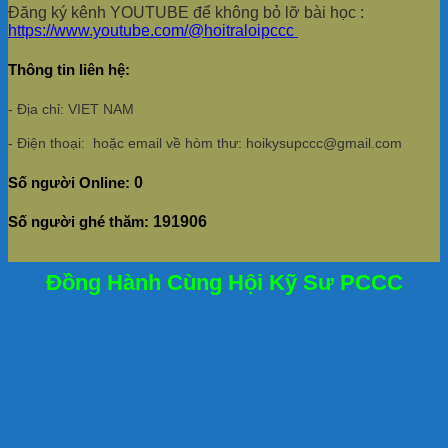
Đăng ký kênh YOUTUBE để không bỏ lỡ bài học :
https://www.youtube.com/@hoitraloipccc
Thông tin liên hệ:
- Địa chỉ: VIET NAM
- Điện thoại: hoặc email về hòm thư: hoikysupccc@gmail.com
Số người Online:
0
Số người ghé thăm:
191906
Đồng Hành Cùng Hội Kỹ Sư PCCC