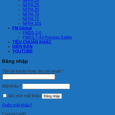
NFPA 20
NFPA 25
NFPA 30
NFPA 70
NFPA 72
NFPA 101
FM Global
FMDS 2-0
FMDS 7-43 Process Safety
TIÊU CHUẨN KHÁC
DIỄN ĐÀN
YOUTUBE
Đăng nhập
Bắt
Tên tài khoản hoặc địa chỉ email
*
buộc
Bắt
Mật khẩu
*
buộc
Ghi nhớ mật khẩu
Đăng nhập
Quên mật khẩu?
Connect with: