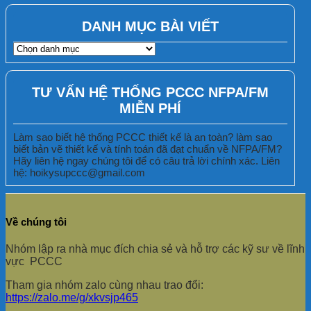
DANH MỤC BÀI VIẾT
DANH
MỤC
BÀI
VIẾT
TƯ VẤN HỆ THỐNG PCCC NFPA/FM
MIỄN PHÍ
Làm sao biết hệ thống PCCC thiết kế là an toàn? làm sao
biết bản vẽ thiết kế và tính toán đã đạt chuẩn về NFPA/FM?
Hãy liên hệ ngay chúng tôi để có câu trả lời chính xác. Liên
hệ: hoikysupccc@gmail.com
Về chúng tôi
Nhóm lập ra nhà mục đích chia sẻ và hỗ trợ các kỹ sư về lĩnh
vực PCCC
Tham gia nhóm zalo cùng nhau trao đổi:
https://zalo.me/g/xkvsjp465