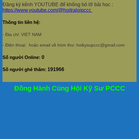
Đăng ký kênh YOUTUBE để không bỏ lỡ bài học :
https://www.youtube.com/@hoitraloipccc
Thông tin liên hệ:
- Địa chỉ: VIET NAM
- Điện thoại: hoặc email về hòm thư: hoikysupccc@gmail.com
Số người Online:
0
Số người ghé thăm:
191966
Đồng Hành Cùng Hội Kỹ Sư PCCC