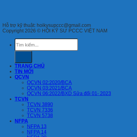
Hỗ trợ kỹ thuật: hoikysupccc@gmail.com
Copyright 2026 © HỘI KỸ SƯ PCCC VIỆT NAM
Tìm
kiếm:
TRANG CHỦ
TIN MỚI
QCVN
QCVN 02:2020/BCA
QCVN 03:2021/BCA
QCVN 06:2022/BXD Sửa đổi 01- 2023
TCVN
TCVN 3890
TCVN 7336
TCVN 5738
NFPA
NFPA 13
NFPA 14