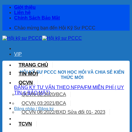
Bỏ
Giới thiệu
qua
Liên hệ
nội
Chính Sách Bảo Mật
dung
Chào mừng bạn đến Hội Kỹ Sư PCCC
VIP
TRANG CHỦ
HỘI KỸ SƯ PCCC NƠI HỌC HỎI
VÀ CHIA SẺ KIẾN
TIN MỚI
THỨC MỚI
QCVN
ĐĂNG KÝ TƯ VẤN THEO NFPA/FM MIỄN PHÍ ( UY
TÍN & BẢO MẬT)
QCVN 02:2020/BCA
QCVN 03:2021/BCA
Đăng nhập / Đăng ký
QCVN 06:2022/BXD Sửa đổi 01- 2023
TCVN