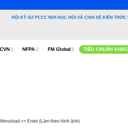
HỘI KỸ SƯ PCCC NƠI HỌC HỎI
VÀ CHIA SẺ KIẾN THỨC
TCVN
NFPA
FM Global
TIÊU CHUẨN KHÁC
Menuload.=> Enter (Làm theo hình ảnh)