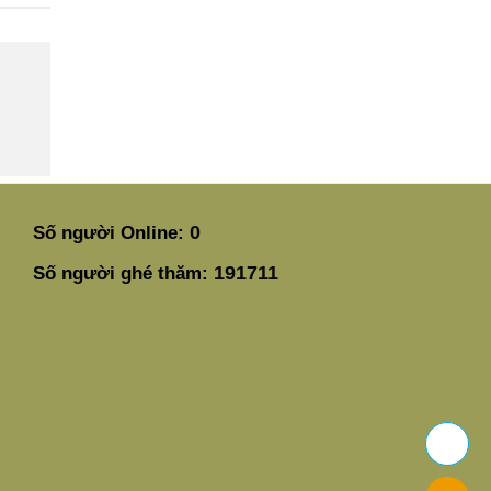
0
Số người Online:
191711
Số người ghé thăm: