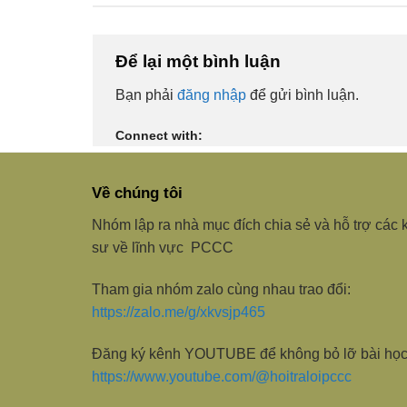
Để lại một bình luận
Bạn phải
đăng nhập
để gửi bình luận.
Connect with:
Về chúng tôi
Nhóm lập ra nhà mục đích chia sẻ và hỗ trợ các 
sư về lĩnh vực PCCC
Tham gia nhóm zalo cùng nhau trao đổi:
https://zalo.me/g/xkvsjp465
Đăng ký kênh YOUTUBE để không bỏ lỡ bài học
https://www.youtube.com/@hoitraloipccc