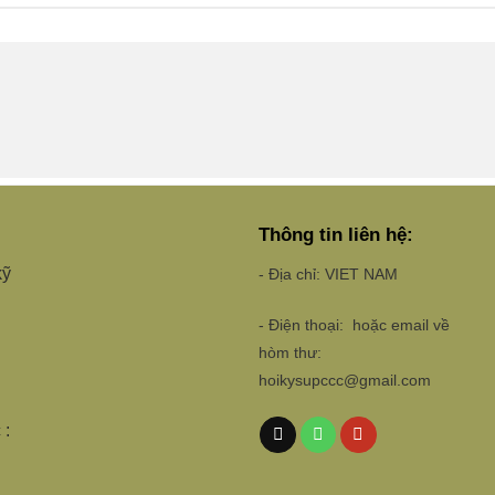
Thông tin liên hệ:
kỹ
- Địa chỉ: VIET NAM
- Điện thoại: hoặc email về
hòm thư:
hoikysupccc@gmail.com
 :