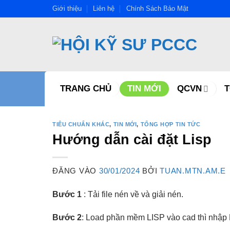
Bỏ
Giới thiệu
Liên hệ
Chính Sách Bảo Mật
qua
nội
dung
TRANG CHỦ
TIN MỚI
QCVN
TIÊU CHUẨN KHÁC
,
TIN MỚI
,
TỔNG HỢP TIN TỨC
Hướng dẫn cài đặt Lisp
ĐĂNG VÀO
30/01/2024
BỞI
TUAN.MTN.AM.E
Bước 1
: Tải file nén về và giải nén.
Bước 2
: Load phần mềm LISP vào cad thì nhập 