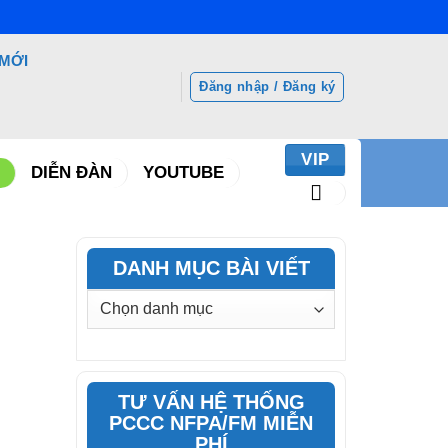
 MỚI
Đăng nhập / Đăng ký
VIP
DIỄN ĐÀN
YOUTUBE
DANH MỤC BÀI VIẾT
DANH
MỤC
BÀI
VIẾT
TƯ VẤN HỆ THỐNG
PCCC NFPA/FM MIỄN
PHÍ