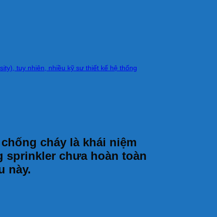
ty), tuy nhiên, nhiều kỹ sư thiết kế hệ thống
 chống cháy là khái niệm
ng sprinkler chưa hoàn toàn
u này.