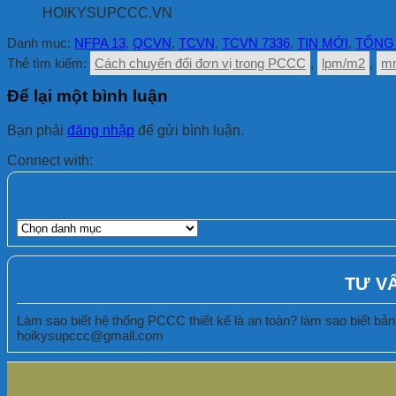
HOIKYSUPCCC.VN
Danh mục:
NFPA 13
,
QCVN
,
TCVN
,
TCVN 7336
,
TIN MỚI
,
TỔNG 
Thẻ tìm kiếm:
Cách chuyển đổi đơn vị trong PCCC
,
lpm/m2
,
m
Để lại một bình luận
Bạn phải
đăng nhập
để gửi bình luận.
Connect with:
DANH
MỤC
BÀI
VIẾT
TƯ V
Làm sao biết hệ thống PCCC thiết kế là an toàn? làm sao biết bản 
hoikysupccc@gmail.com