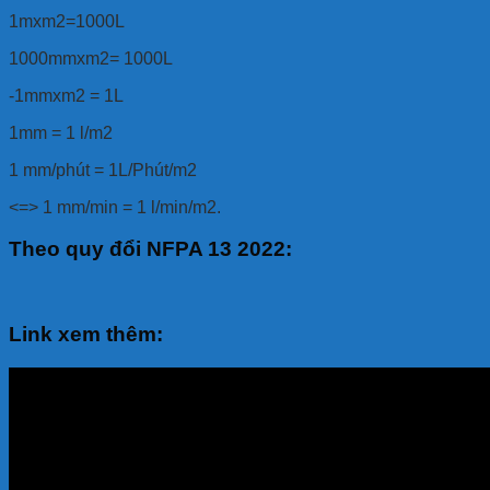
1mxm2=1000L
1000mmxm2= 1000L
-1mmxm2 = 1L
1mm = 1 l/m2
1 mm/phút = 1L/Phút/m2
<=> 1 mm/min = 1 l/min/m2.
Theo quy đổi NFPA 13 2022
:
Link xem thêm: