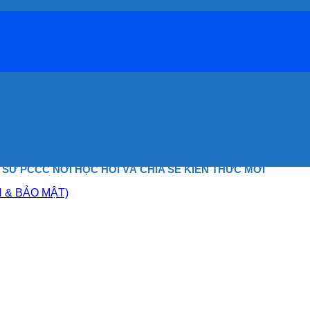
Ỹ SƯ PCCC NƠI HỌC HỎI
VÀ CHIA SẺ KIẾN THỨC MỚI
N & BẢO MẬT)