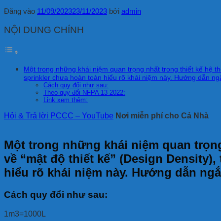
Đăng vào
11/09/2023
23/11/2023
bởi
admin
NỘI DUNG CHÍNH
Một trong những khái niệm quan trọng nhất trong thiết kế hệ thố
sprinkler chưa hoàn toàn hiểu rõ khái niệm này. Hướng dẫn ng
Cách quy đổi như sau:
Theo quy đổi NFPA 13 2022:
Link xem thêm:
Hỏi & Trả lời PCCC – YouTube
Nơi miễn phí cho Cả Nhà
Một trong những khái niệm quan trọng 
về “mật độ thiết kế” (Design Density),
hiểu rõ khái niệm này. Hướng dẫn ngắ
Cách quy đổi như sau:
1m3=1000L