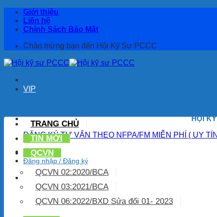
Bỏ
Giới thiệu
qua
Liên hệ
nội
Chính Sách Bảo Mật
dung
Chào mừng bạn đến Hội Kỹ Sư PCCC
VIP
HỘI K
TRANG CHỦ
ĐĂNG KÝ TƯ VẤN THEO NFPA/FM MIỄN PHÍ ( UY TÍ
TIN MỚI
QCVN
Đăng nhập / Đăng ký
QCVN 02:2020/BCA
QCVN 03:2021/BCA
QCVN 06:2022/BXD Sửa đổi 01- 2023