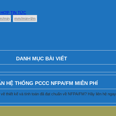
HỢP TIN TỨC
m/min
,
mm/min=l/m
DANH MỤC BÀI VIẾT
ẤN HỆ THỐNG PCCC NFPA/FM MIỄN PHÍ
vẽ thiết kế và tính toán đã đạt chuẩn về NFPA/FM? Hãy liên hệ ngay c