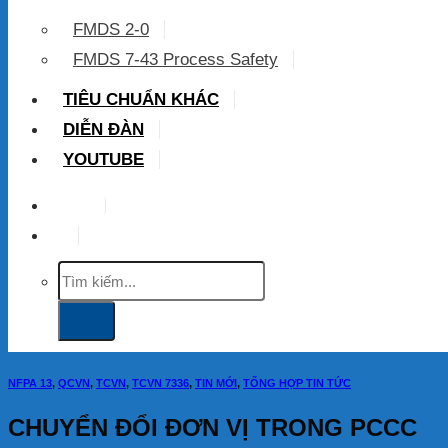
FMDS 2-0
FMDS 7-43 Process Safety
TIÊU CHUẨN KHÁC
DIỄN ĐÀN
YOUTUBE
VIP
Tìm
kiếm:
NFPA 13
,
QCVN
,
TCVN
,
TCVN 7336
,
TIN MỚI
,
TỔNG HỢP TIN TỨC
CHUYỂN ĐỔI ĐƠN VỊ TRONG PCCC