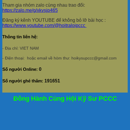
Tham gia nhóm zalo cùng nhau trao đổi:
https://zalo.me/g/xkvsjp465
Đăng ký kênh YOUTUBE để không bỏ lỡ bài học :
https://www.youtube.com/@hoitraloipccc
Thông tin liên hệ:
- Địa chỉ: VIET NAM
- Điện thoại: hoặc email về hòm thư: hoikysupccc@gmail.com
Số người Online:
0
Số người ghé thăm:
191651
Đồng Hành Cùng Hội Kỹ Sư PCCC