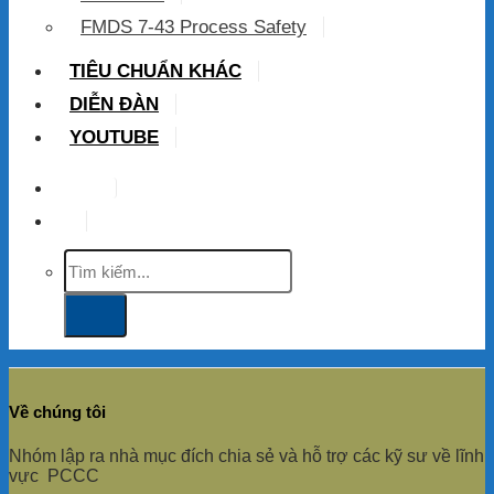
FMDS 7-43 Process Safety
TIÊU CHUẨN KHÁC
DIỄN ĐÀN
YOUTUBE
VIP
Tìm
kiếm:
Về chúng tôi
Nhóm lập ra nhà mục đích chia sẻ và hỗ trợ các kỹ sư về lĩnh
vực PCCC