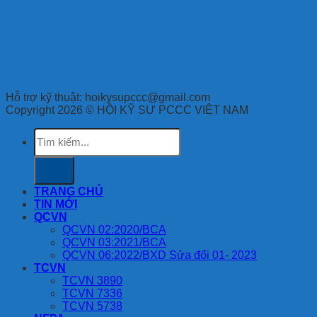
Hỗ trợ kỹ thuật: hoikysupccc@gmail.com
Copyright 2026 © HỘI KỸ SƯ PCCC VIỆT NAM
Tìm
kiếm:
TRANG CHỦ
TIN MỚI
QCVN
QCVN 02:2020/BCA
QCVN 03:2021/BCA
QCVN 06:2022/BXD Sửa đổi 01- 2023
TCVN
TCVN 3890
TCVN 7336
TCVN 5738