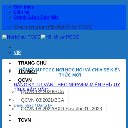
Bỏ
Giới thiệu
qua
Liên hệ
nội
Chính Sách Bảo Mật
dung
Chào mừng bạn đến Hội Kỹ Sư PCCC
VIP
TRANG CHỦ
HỘI KỸ SƯ PCCC NƠI HỌC HỎI
VÀ CHIA SẺ KIẾN
TIN MỚI
THỨC MỚI
QCVN
ĐĂNG KÝ TƯ VẤN THEO NFPA/FM MIỄN PHÍ ( UY
TÍN & BẢO MẬT)
QCVN 02:2020/BCA
QCVN 03:2021/BCA
Đăng nhập / Đăng ký
QCVN 06:2022/BXD Sửa đổi 01- 2023
TCVN