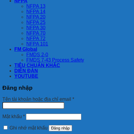
NFPA
NFPA 13
NFPA 14
NFPA 20
NFPA 25
NFPA 30
NFPA 70
NFPA 72
NFPA 101
FM Global
FMDS 2-0
FMDS 7-43 Process Safety
TIÊU CHUẨN KHÁC
DIỄN ĐÀN
YOUTUBE
Đăng nhập
Bắt
Tên tài khoản hoặc địa chỉ email
*
buộc
Bắt
Mật khẩu
*
buộc
Ghi nhớ mật khẩu
Đăng nhập